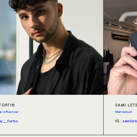
 FORTIN
SAMI LET
le influencer
Mannequin
ay__fortin
IG :
samilet