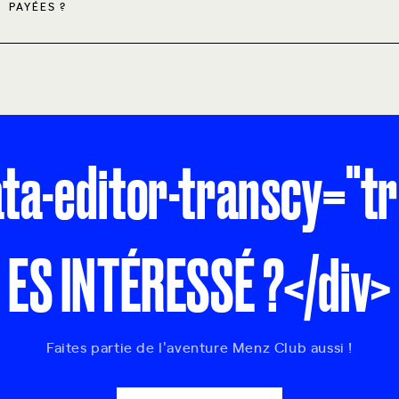
PAYÉES ?
ata-editor-transcy="t
ES INTÉRESSÉ ?</div>
Faites partie de l'aventure Menz Club aussi !