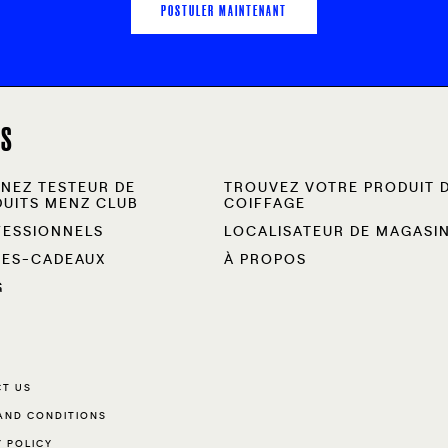
POSTULER MAINTENANT
NS
NEZ TESTEUR DE
TROUVEZ VOTRE PRODUIT 
UITS MENZ CLUB
COIFFAGE
FESSIONNELS
LOCALISATEUR DE MAGASI
TES-CADEAUX
À PROPOS
G
T US
AND CONDITIONS
Y POLICY