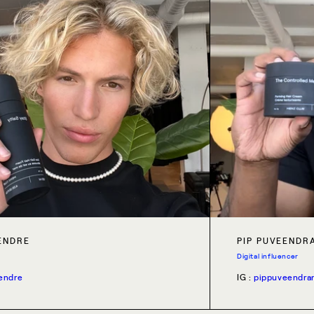
ENDRE
PIP PUVEENDR
Digital influencer
endre
IG :
pippuveendra