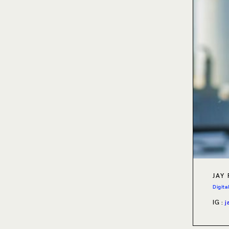
PIP PUVEENDRAN
JAY
Digital influencer
Digita
IG :
pippuveendran
IG :
j