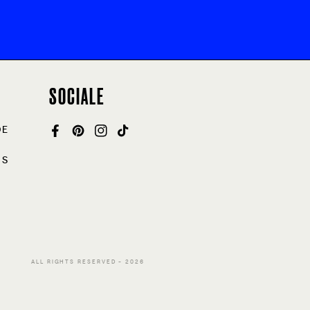
SOCIALE
DE
FACEBOOK
PINTEREST
INSTAGRAM
TIKTOK
NS
ALL RIGHTS RESERVED - 2026